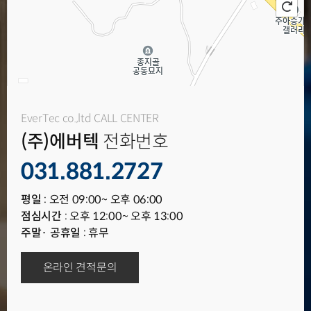
100m
EverTec co.,ltd CALL CENTER
(주)에버텍
전화번호
로
드
031.881.2727
길
뷰
찾
지
기
도
평일
: 오전 09:00~ 오후 06:00
크
점심시간
: 오후 12:00~ 오후 13:00
게
보
주말· 공휴일
: 휴무
기
온라인 견적문의